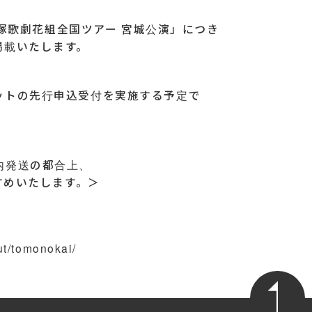
年 宝塚歌劇花組全国ツアー 宮城公演」につき
掲載いたします。
）
ットの先行申込受付を実施する予定で
内発送の都合上、
すめいたします。＞
out/tomonokai/