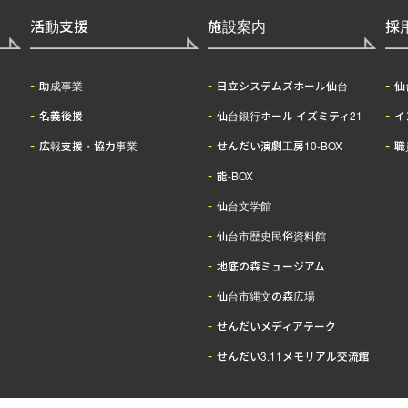
活動支援
施設案内
採
助成事業
日立システムズホール仙台
仙
名義後援
仙台銀行ホール イズミティ21
イ
広報支援・協力事業
せんだい演劇工房10-BOX
職
能-BOX
仙台文学館
仙台市歴史民俗資料館
地底の森ミュージアム
仙台市縄文の森広場
せんだいメディアテーク
せんだい3.11メモリアル交流館