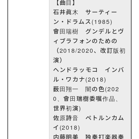
【曲目】
石井眞木 サーティー
ン・ドラムス(1985)
會田瑞樹 グンデルとヴ
ィブラフォンのための
（2018/2020、改訂版初
演）
ヘンドラッモコ インバ
ル・ワカナ(2018)
薮田翔一 闇の色(202
0、會田瑞樹委嘱作品、
世界初演)
佐原詩音 ペトルンカム
イ(2018)
内藤明美 独奏打楽器奏