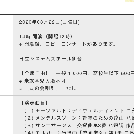
2020年03月22日(日曜日)
14時 開演（開場13時）
※ 開場後、ロビーコンサートがあります。
日立システムズホール仙台
【全席自由】 一般 1,000円、高校生以下 500
※ 未就学児入場不可
※ ［友の会割引］ なし
【演奏曲目】
(１) モーツァルト：ディヴェルティメント ニ長調 
(２) メンデルスゾーン：管楽のための序曲 ハ長
(３) サン＝サーンス：交響曲第3番 ハ短調 作
(４) エルガー：行進曲「威風堂々」第1番 ニ長調