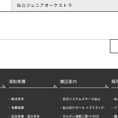
仙台ジュニアオーケストラ
活動支援
施設案内
採
助成事業
日立システムズホール仙台
仙
名義後援
仙台銀行ホール イズミティ21
イ
広報支援・協力事業
せんだい演劇工房10-BOX
職