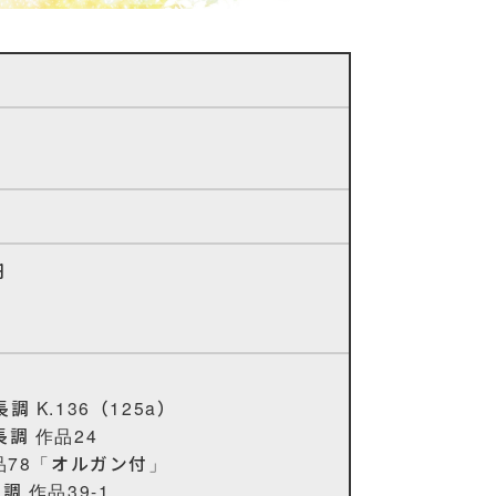
円
K.136（125a）
調 作品24
品78「オルガン付」
 作品39-1