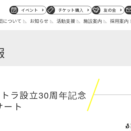
イベント
チケット購入
友の会
団について
お知らせ
活動支援
施設案内
採用案内
報
トラ設立30周年記念
サート