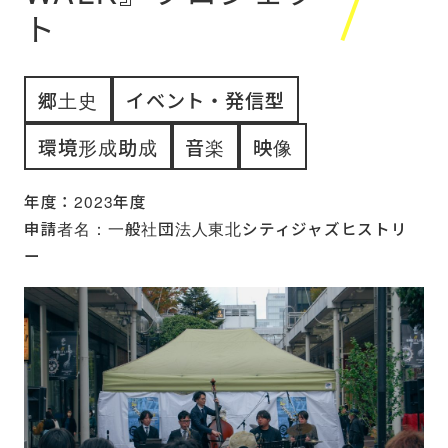
ト
郷土史
イベント・発信型
環境形成助成
音楽
映像
年度：2023年度
申請者名：一般社団法人東北シティジャズヒストリ
ー