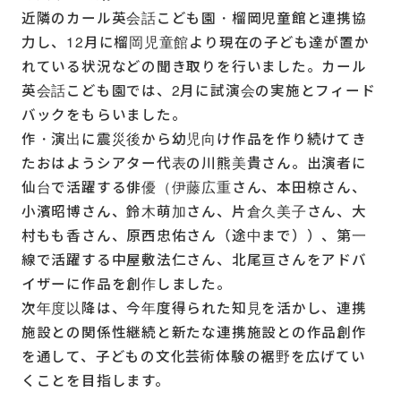
近隣のカール英会話こども園・榴岡児童館と連携協
力し、12月に榴岡児童館より現在の子ども達が置か
れている状況などの聞き取りを行いました。カール
英会話こども園では、2月に試演会の実施とフィード
バックをもらいました。
作・演出に震災後から幼児向け作品を作り続けてき
たおはようシアター代表の川熊美貴さん。出演者に
仙台で活躍する俳優（伊藤広重さん、本田椋さん、
小濱昭博さん、鈴木萌加さん、片倉久美子さん、大
村もも香さん、原西忠佑さん（途中まで））、第一
線で活躍する中屋敷法仁さん、北尾亘さんをアドバ
イザーに作品を創作しました。
次年度以降は、今年度得られた知見を活かし、連携
施設との関係性継続と新たな連携施設との作品創作
を通して、子どもの文化芸術体験の裾野を広げてい
くことを目指します。