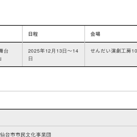
日程
会場
舞台
2025年12月13日〜14
せんだい演劇工房10-B
い』
日
人仙台市市民文化事業団