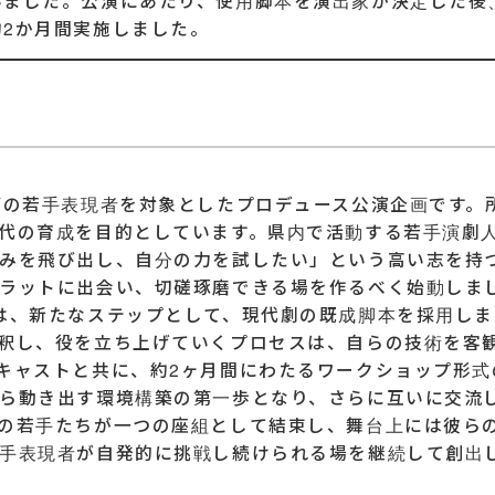
いました。公演にあたり、使用脚本を演出家が決定した後
2か月間実施しました。
下の若手表現者を対象としたプロデュース公演企画です。
代の育成を目的としています。県内で活動する若手演劇
みを飛び出し、自分の力を試したい」という高い志を持
ラットに出会い、切磋琢磨できる場を作るべく始動しま
は、新たなステップとして、現代劇の既成脚本を採用し
釈し、役を立ち上げていくプロセスは、自らの技術を客
キャストと共に、約2ヶ月間にわたるワークショップ形
ら動き出す環境構築の第一歩となり、さらに互いに交流
の若手たちが一つの座組として結束し、舞台上には彼ら
手表現者が自発的に挑戦し続けられる場を継続して創出