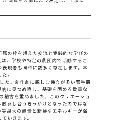
、出演者を公募により決定し、上演に
所属の枠を超えた交流と実践的な学びの
人は、学校や特定の劇団内で活動するこ
つ表現者も同時に数多く存在します。本
した。
ました。創作劇に親しむ機会が多い若手層
観的に見つめ直し、基礎を固める貴重な
式の稽古を重ねました。このクリエーショ
し触発し合うきっかけとなったのではな
の等身大の熱量と新鮮なエネルギーが溢
していきます。