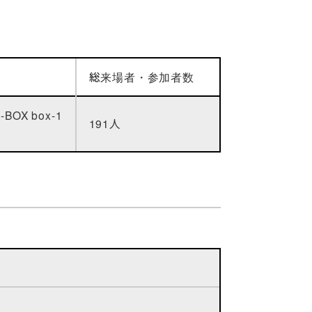
総来場者・参加者数
OX box-1
191人