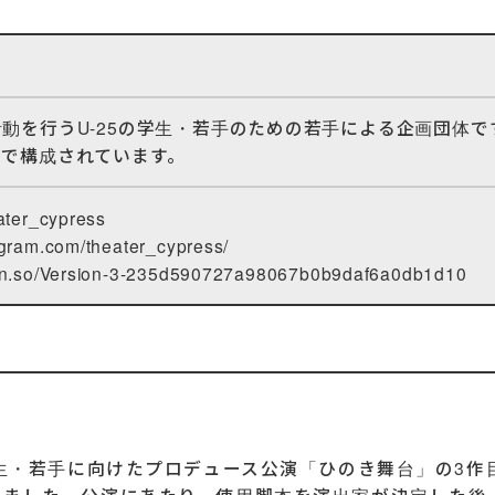
動を行うU-25の学生・若手のための若手による企画団体
ーで構成されています。
eater_cypress
agram.com/theater_cypress/
ion.so/Version-3-235d590727a98067b0b9daf6a0db1d10
学生・若手に向けたプロデュース公演「ひのき舞台」の3